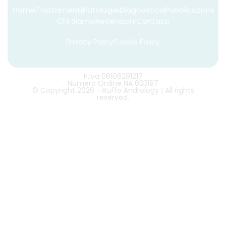
Home
Trattamenti
Patologie
Diagnostica
Pubblicazioni
Chi Siamo
Recensioni
Contatti
Privacy Policy
Cookie Policy
P.Iva 08106291217
Numero Ordine NA 033197
© Copyright 2026 - Ruffo Andrology | All rights
reserved.