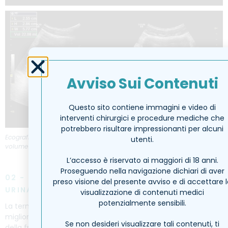
Avviso Sui Contenuti
Questo sito contiene immagini e video di
interventi chirurgici e procedure mediche che
potrebbero risultare impressionanti per alcuni
Ecografia Prostatica prima e dopo trattamento con TPLA riduzione del
utenti.
volume prostatico da
69ml
a
22ml
L’accesso è riservato ai maggiori di 18 anni.
Proseguendo nella navigazione dichiari di aver
02 - MIGLIORAMENTO DELLA FUNZIONE
preso visione del presente avviso e di accettare 
URINARIA
visualizzazione di contenuti medici
potenzialmente sensibili.
La termoablazione prostatica è stata associata a un
miglioramento della funzione urinaria, compresa la riduzione
Se non desideri visualizzare tali contenuti, ti
della frequenza delle minzioni notturne e il miglioramento