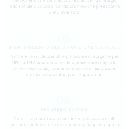
per pazienti che sono ad alto rischio per la chirurgia
tradizionale a causa di condizioni mediche preesistenti
o età avanzata.
05.
MANTENIMENTO DELLA FUNZIONE SESSUALE
A differenza di alcune altre procedure chirurgiche per
l’IPB, la TPLA prostatica tende a preservare meglio la
funzione sessuale, riducendo il rischio di disfunzione
erettile o eiaculatoria post-operatoria.
06.
RECUPERO RAPIDO
Dato il suo carattere minimamente invasivo, molti
pazienti sperimentano un recupero più rapido dopo la